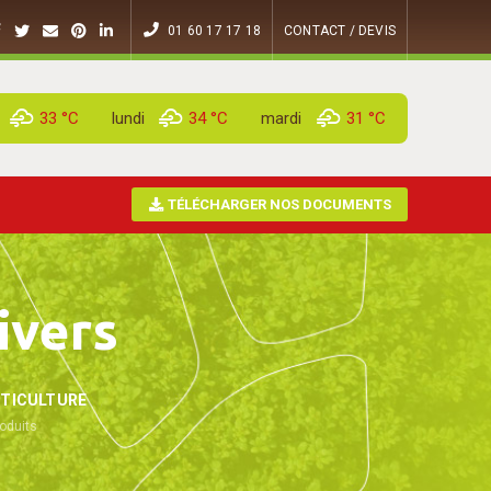
01 60 17 17 18
CONTACT / DEVIS
33 °
C
lundi
34 °
C
mardi
31 °
C
TÉLÉCHARGER NOS DOCUMENTS
ivers
TICULTURE
oduits