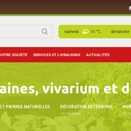
samedi
16 °
C
dimanche
NOTRE SOCIÉTÉ
SERVICES ET LIVRAISONS
ACTUALITÉS
aines, vivarium et d
ET PIERRES NATURELLES
DÉCORATION EXTÉRIEURE
HOR
101
Produits
80
Pr