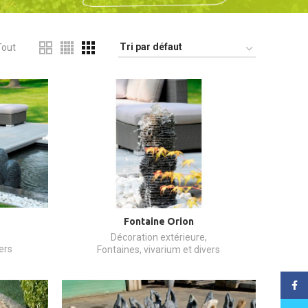
Tout
Fontaine Orion
Décoration extérieure
,
ers
Fontaines, vivarium et divers
Face