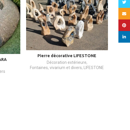
Twitt
Email
Pinte
linked
Pierre décorative LIFESTONE
ARA
Décoration extérieure
,
Fontaines, vivarium et divers
,
LIFESTONE
ers