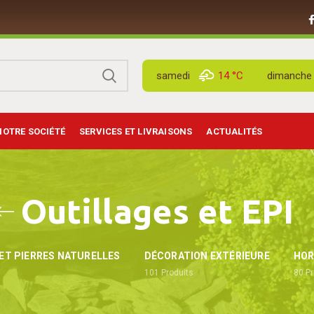
samedi
14 °
C
dimanche
NOTRE SOCIÉTÉ
SERVICES ET LIVRAISONS
ACTUALITÉS
Outillages et EPI
ET PIERRES NATURELLES
DÉCORATION EXTÉRIEURE
HOR
101
Produits
80
Pr