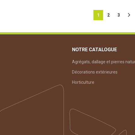
1
2
3
NOTRE CATALOGUE
Agrégats, dallage et pierres natu
Décorations extérieures
Horticulture