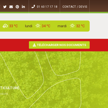
01 60 17 17 18
CONTACT / DEVIS
33 °
C
lundi
34 °
C
mardi
32 °
C
TÉLÉCHARGER NOS DOCUMENTS
TICULTURE
oduits