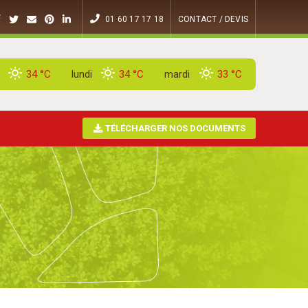
01 60 17 17 18
CONTACT / DEVIS
34 °
C
lundi
34 °
C
mardi
33 °
C
TÉLÉCHARGER NOS DOCUMENTS