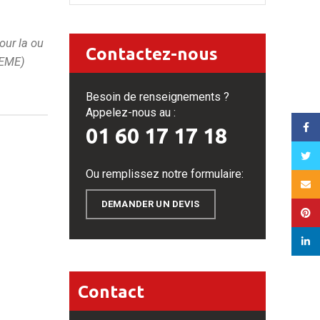
our la ou
Contactez-nous
ADEME)
Besoin de renseignements ?
Appelez-nous au :
Face
01 60 17 17 18
Twitt
Ou remplissez notre formulaire:
Email
DEMANDER UN DEVIS
Pinte
linked
Contact