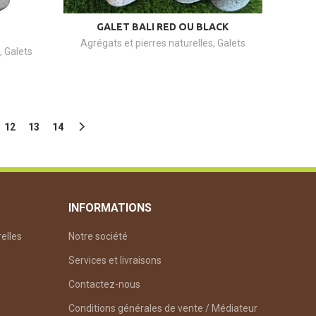
GALET BALI RED OU BLACK
Agrégats et pierres naturelles
,
Galets
,
Galets
12
13
14
INFORMATIONS
relles
Notre société
Services et livraisons
Contactez-nous
Conditions générales de vente / Médiateur