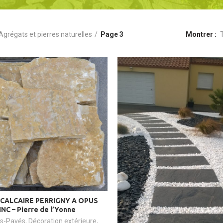
Agrégats et pierres naturelles
Page 3
Montrer
 CALCAIRE PERRIGNY A OPUS
INC – Pierre de l’Yonne
es-Pavés
,
Décoration extérieure
,