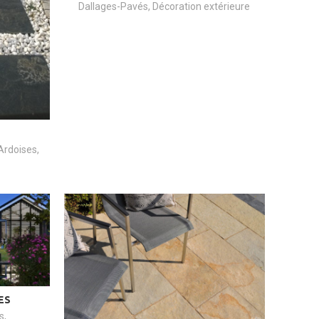
Dallages-Pavés
,
Décoration extérieure
Ardoises
,
ES
s
,