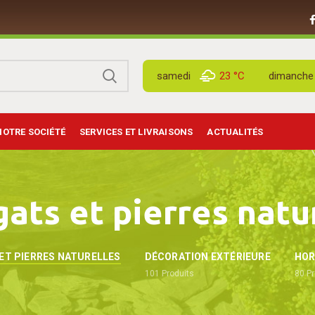
samedi
23 °
C
dimanche
NOTRE SOCIÉTÉ
SERVICES ET LIVRAISONS
ACTUALITÉS
ats et pierres natu
ET PIERRES NATURELLES
DÉCORATION EXTÉRIEURE
HOR
101
Produits
80
Pr