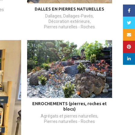
DALLES EN PIERRES NATURELLES
hes
Face
Dallages
,
Dallages-Pavés
,
Décoration extérieure
,
Twitt
Pierres naturelles - Roches
Email
Pinte
linked
ENROCHEMENTS (pierres, roches et
blocs)
Agrégats et pierres naturelles
,
Pierres naturelles - Roches