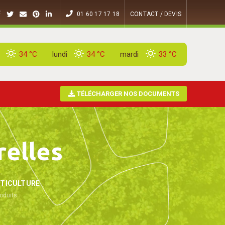
01 60 17 17 18
CONTACT / DEVIS
34 °
C
lundi
34 °
C
mardi
33 °
C
TÉLÉCHARGER NOS DOCUMENTS
relles
TICULTURE
oduits