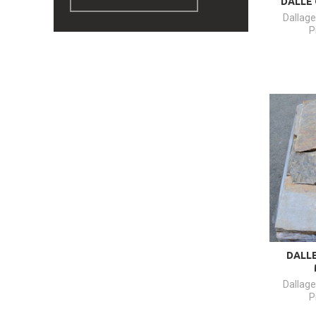
DALLE 
Dallag
P
DALLE
Dallag
P