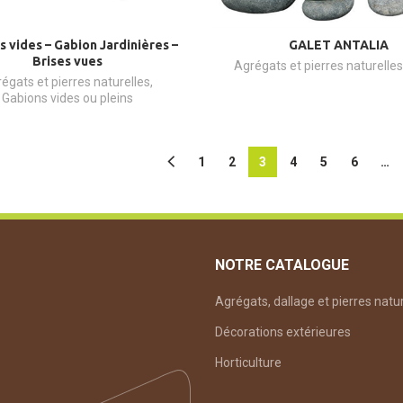
 vides – Gabion Jardinières –
GALET ANTALIA
Brises vues
Agrégats et pierres naturelles
égats et pierres naturelles
,
Gabions vides ou pleins
1
2
3
4
5
6
…
NOTRE CATALOGUE
Agrégats, dallage et pierres natu
Décorations extérieures
Horticulture