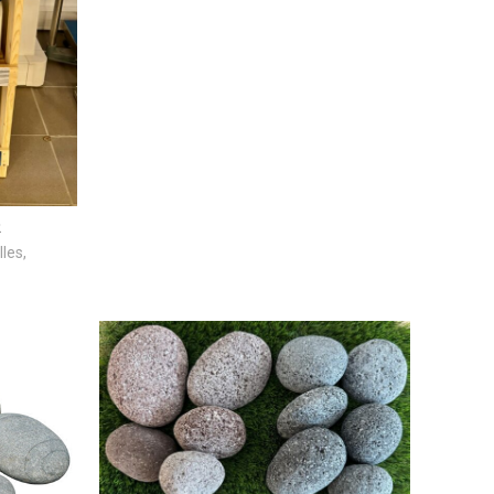
R
lles
,