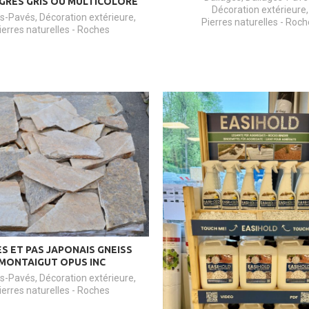
GRES GRIS OU MULTICOLORE
Décoration extérieure
,
es-Pavés
,
Décoration extérieure
,
Pierres naturelles - Roc
ierres naturelles - Roches
S ET PAS JAPONAIS GNEISS
MONTAIGUT OPUS INC
es-Pavés
,
Décoration extérieure
,
ierres naturelles - Roches