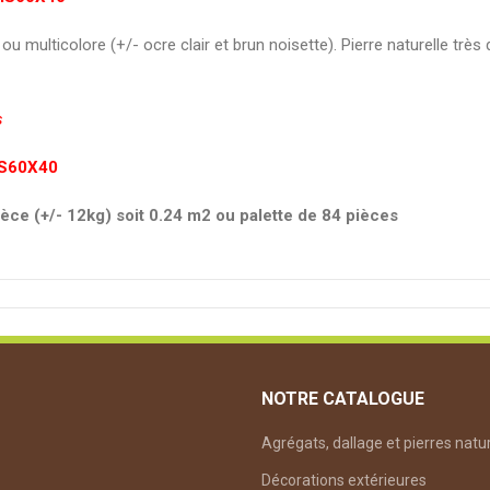
ticolore (+/- ocre clair et brun noisette). Pierre naturelle très d
s
S60X40
pièce (+/- 12kg) soit 0.24 m2 ou palette de 84 pièces
NOTRE CATALOGUE
Agrégats, dallage et pierres natu
Décorations extérieures