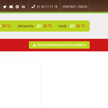
01 60 17 17 18
CONTACT / DEVIS
34 °
C
dimanche
33 °
C
lundi
36 °
C
TÉLÉCHARGER NOS DOCUMENTS