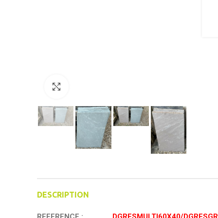
Click to enlarge
DESCRIPTION
REFERENCE
:
DGRESMULTI60X40/DGRESGR