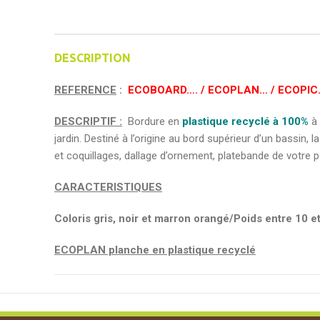
DESCRIPTION
REFERENCE
:
ECOBOARD…. / ECOPLAN… / ECOPI
DESCRIPTIF :
Bordure en
plastique recyclé à 100%
à 
jardin. Destiné à l’origine au bord supérieur d’un bassin
et coquillages, dallage d’ornement, platebande de votre 
CARACTERISTIQUES
Coloris gris, noir et marron orangé/Poids entre 10 et 
ECOPLAN planche en plastique recyclé
GREY (gris clair)
2m x 14cm x 1cm/
ECOPLAN2M14G