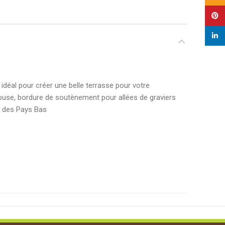
Pinte
linked
déal pour créer une belle terrasse pour votre
elouse, bordure de soutènement pour allées de graviers
té des Pays Bas