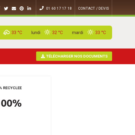
01 60 17 17 18
CONTACT / DEVIS
33 °
C
lundi
32 °
C
mardi
33 °
C
TÉLÉCHARGER NOS DOCUMENTS
% RECYCLEE
100%