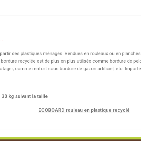
C…
partir des plastiques ménagés. Vendues en rouleaux ou en planches i
, la bordure recyclée est de plus en plus utilisée comme bordure de p
potager, comme renfort sous bordure de gazon artificiel, etc. Impor
30 kg suivant la taille
ECOBOARD rouleau en plastique recyclé
25m x 14cm x 1cm/
ECOBOARD25X14G