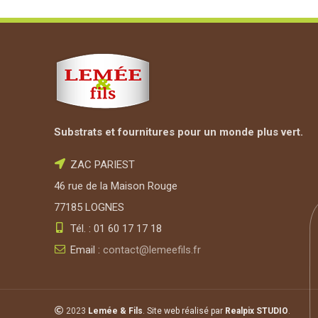
Colliers monopode lg 450 mm-Force maxi du végétal 12/1
Colliers monopode lg 560mm-Force maxi du végétal 20/2
Substrats et fournitures pour un monde plus vert.
Colliers bipode lg 310mm-Force maxi du végétal 10/12 
ZAC PARIEST
46 rue de la Maison Rouge
Bandes à tuteurer vert /
BANDEATUTEUR36
77185 LOGNES
Bande à tuteurer PVC neuf vert olive renforcée et perfo
Tél. : 01 60 17 17 18
+ 40 passants Rouleau de 25 m largeur 36mm
Email :
contact@lemeefils.fr
Traité anti-vieillissement et anti UV, avec renfort central
Ne se détend pas.
Recyclable
Passants
2023
Lemée & Fils
.
Site web réalisé par
Realpix
STUDIO
.