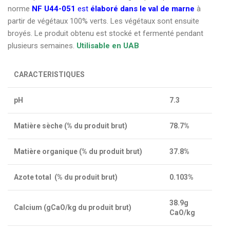
norme
NF U44-051
est
élaboré dans le val de marne
à
partir de végétaux 100% verts. Les végétaux sont ensuite
broyés. Le produit obtenu est stocké et fermenté pendant
plusieurs semaines.
Utilisable en UAB
CARACTERISTIQUES
pH
7.3
Matière sèche (% du produit brut)
78.7%
Matière organique (% du produit brut)
37.8%
Azote total (% du produit brut)
0.103%
38.9g
Calcium (gCaO/kg du produit brut)
CaO/kg