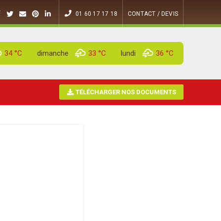
01 60 17 17 18
CONTACT / DEVIS
34 °
C
dimanche
33 °
C
lundi
36 °
C
TÉLÉCHARGER NOS DOCUMENTS