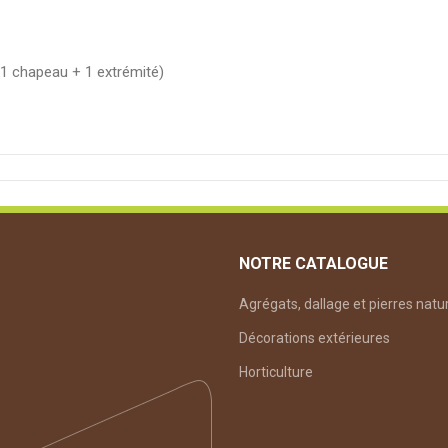
+ 1 chapeau + 1 extrémité)
re jardin le jour et de l’éclairer la nuit. Résiste aux intempéries
es.
NOTRE CATALOGUE
Agrégats, dallage et pierres natu
Décorations extérieures
Horticulture