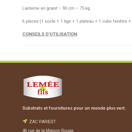
Lanterne en granit – 90 cm – 75 kg
6 pièces (1 socle + 1 tige + 1 plateau + 1 cube fenêtre 
CONSEILS D’UTILISATION
La lanterne japonaise Rankei vous permettra de décorer vot
Penser à coller les pièces entre elles pour éviter les chut
Substrats et fournitures pour un monde plus vert.
ZAC PARIEST
46 rue de la Maison Rouge