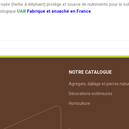
broyée (herbe à éléphant) protège et source de nutriments pour le sol
cologique
UAB
Fabriqué et ensaché en France
.
de 45 sacs /
MISCANTHUSTA100
trie 20-50mm
NOTRE CATALOGUE
Agrégats, dallage et pierres natu
Décorations extérieures
Horticulture