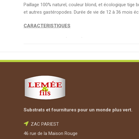
Paillage 100% naturel, couleur blond, et écologique tige 
et autres gastéropodes. Durée de vie de 12 à 36 mois é
CARACTERISTIQUES
Au sac de 100 litres (+/- 7kg) ou à la palette complète 
100% Paille de miscanthus, couleur blond et granulomé
Cultivée dans nos régions
CARACTERISTIQUES
pH
Substrats et fournitures pour un monde plus vert.
Matière sèche (% du produit brut)
ZAC PARIEST
Matière organique (% du produit sec)
46 rue de la Maison Rouge