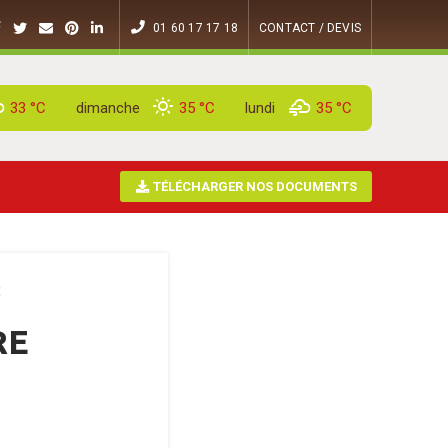
01 60 17 17 18
CONTACT / DEVIS
33 °
C
dimanche
35 °
C
lundi
35 °
C
TÉLÉCHARGER NOS DOCUMENTS
E
RE