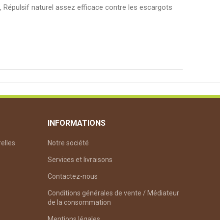
, Répulsif naturel assez efficace contre les escargots
INFORMATIONS
relles
Notre société
6.8
Services et livraisons
Contactez-nous
85%
Conditions générales de vente / Médiateur
de la consommation
92%
Mentions légales