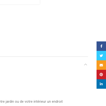
Face
Twitt
Email
Pinte
linked
re jardin ou de votre intérieur un endroit