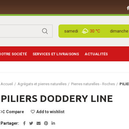
samedi
30 °
C
dimanche
NOTRE SOCIÉTÉ
SERVICES ET LIVRAISONS
ACTUALITÉS
Accueil
Agrégats et pierres naturelles
Pierres naturelles - Roches
PILI
PILIERS DODDERY LINE
Compare
Add to wishlist
Partager