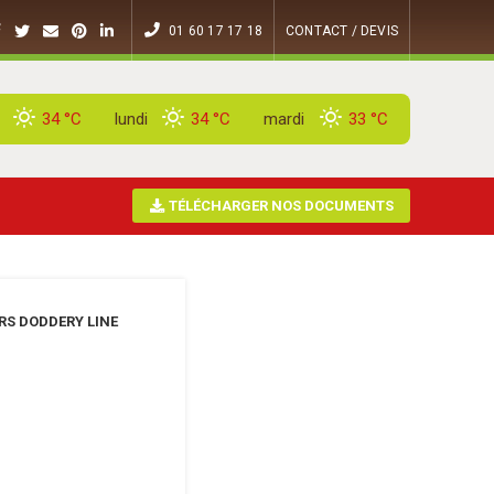
01 60 17 17 18
CONTACT / DEVIS
34 °
C
lundi
34 °
C
mardi
33 °
C
TÉLÉCHARGER NOS DOCUMENTS
ERS DODDERY LINE